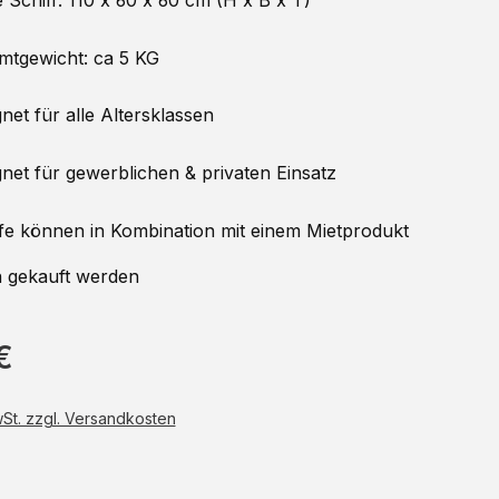
Schiff: 110 x 60 x 60 cm (H x B x T)
tgewicht: ca 5 KG
net für alle Altersklassen
net für gewerblichen & privaten Einsatz
fe können in Kombination mit einem Mietprodukt
n gekauft werden
€
wSt. zzgl. Versandkosten
auswählen