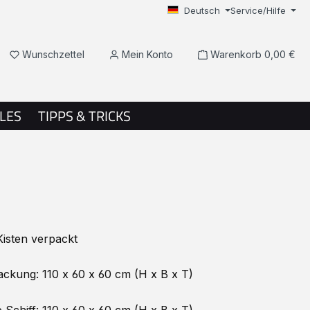
Deutsch
Service/Hilfe
Du hast 0 Produkte auf dem Merkzettel
Wunschzettel
Mein Konto
Warenkorb
0,00 €
LES
TIPPS & TRICKS
Kisten verpackt
ckung: 110 x 60 x 60 cm (H x B x T)