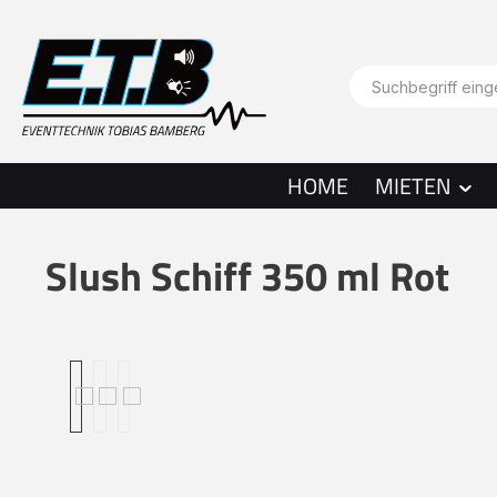
springen
Zur Hauptnavigation springen
HOME
MIETEN
Slush Schiff 350 ml Rot
Bildergalerie überspringen