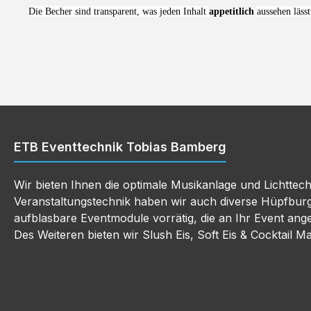
Die Becher sind transparent, was jeden Inhalt
appetitlich
aussehen lässt
ETB Eventtechnik Tobias Bamberg
Wir bieten Ihnen die optimale Musikanlage und Lichttec
Veranstaltungstechnik haben wir auch diverse Hüpfbur
aufblasbare Eventmodule vorrätig, die an Ihr Event an
Des Weiteren bieten wir Slush Eis, Soft Eis & Cocktail M