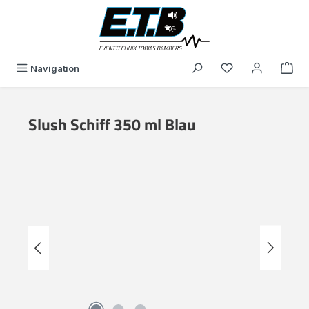
alt springen
Du hast 0 Produk
Navigation
Slush Schiff 350 ml Blau
Bildergalerie überspringen