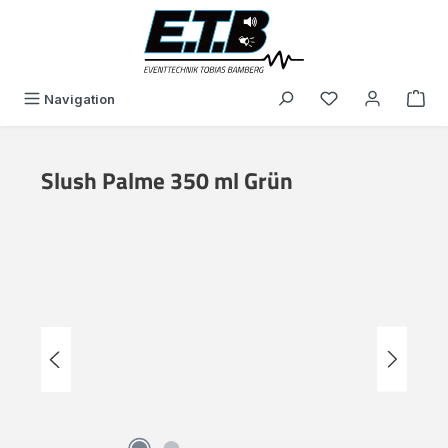
alt springen
Du hast 0 Produk
Navigation
Slush Palme 350 ml Grün
Bildergalerie überspringen