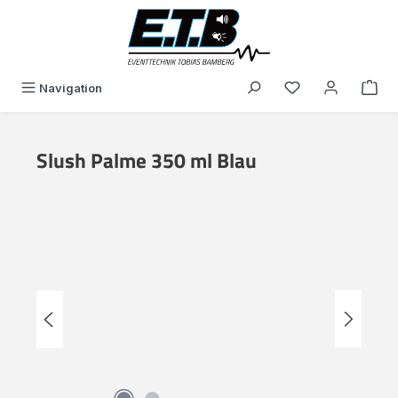
alt springen
Du hast 0 Produk
Navigation
Slush Palme 350 ml Blau
Bildergalerie überspringen