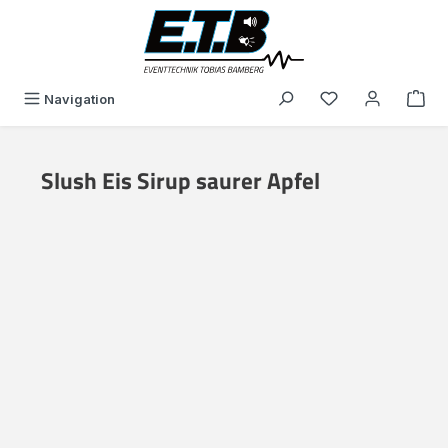
alt springen
Du hast 0 Produk
Navigation
Slush Eis Sirup saurer Apfel
Bildergalerie überspringen