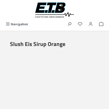
alt springen
Du hast 0 Produk
Navigation
Slush Eis Sirup Orange
Bildergalerie überspringen