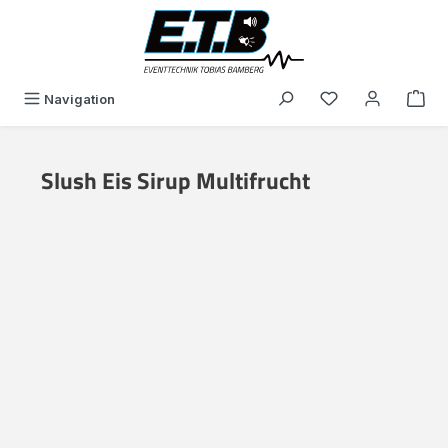
alt springen
Du hast 0 Produk
Navigation
Slush Eis Sirup Multifrucht
Bildergalerie überspringen