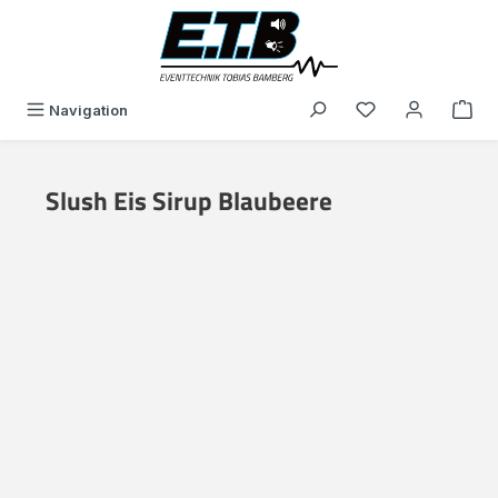
alt springen
Du hast 0 Produk
Navigation
Slush Eis Sirup Blaubeere
Bildergalerie überspringen