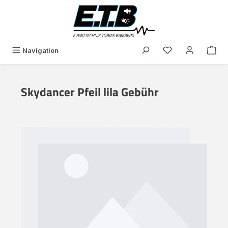
alt springen
Du hast 0 Produk
Navigation
Skydancer Pfeil lila Gebühr
Bildergalerie überspringen