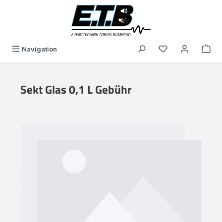
alt springen
Du hast 0 Produk
Navigation
Sekt Glas 0,1 L Gebühr
Bildergalerie überspringen