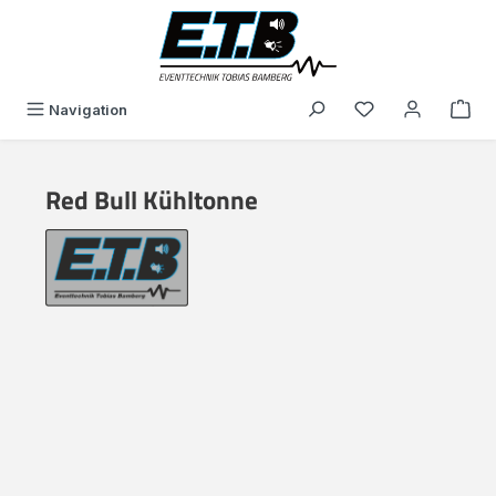
alt springen
Du hast 0 Produk
Navigation
Red Bull Kühltonne
Bildergalerie überspringen