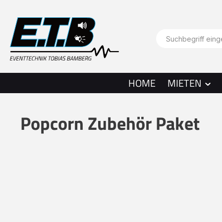
springen
Zur Hauptnavigation springen
HOME
MIETEN
Popcorn Zubehör Paket
Bildergalerie überspringen