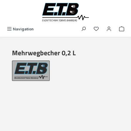
alt springen
Du hast 0 Produk
Navigation
Mehrwegbecher 0,2 L
Bildergalerie überspringen