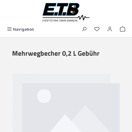
alt springen
Du hast 0 Produk
Navigation
Mehrwegbecher 0,2 L Gebühr
Bildergalerie überspringen