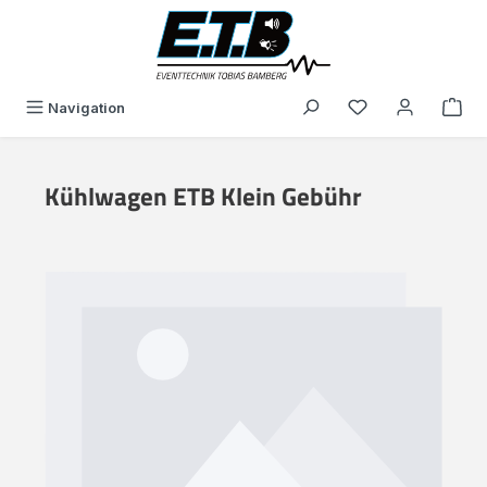
alt springen
Du hast 0 Produk
Navigation
Kühlwagen ETB Klein Gebühr
Bildergalerie überspringen