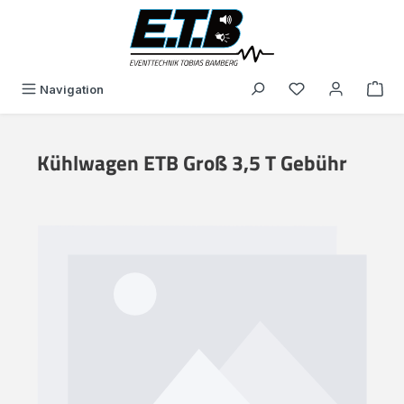
alt springen
Du hast 0 Produk
Navigation
Kühlwagen ETB Groß 3,5 T Gebühr
Bildergalerie überspringen