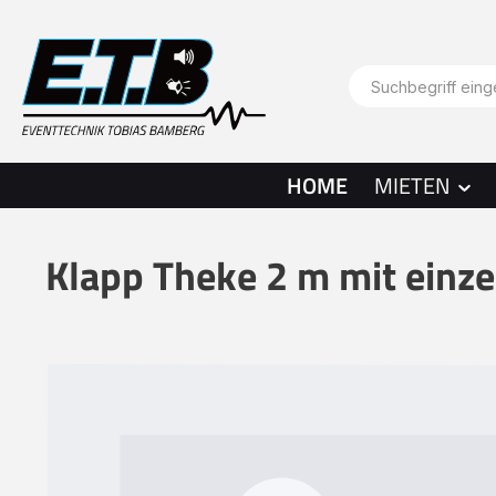
springen
Zur Hauptnavigation springen
HOME
MIETEN
Klapp Theke 2 m mit einze
Bildergalerie überspringen