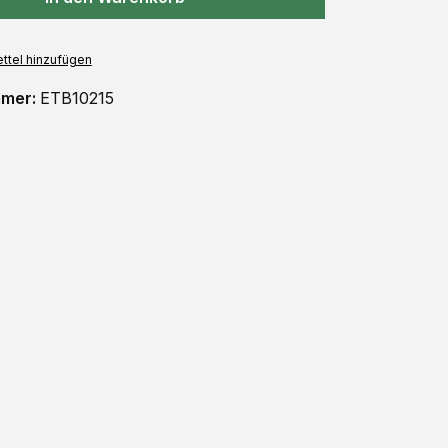
ttel hinzufügen
mmer:
ETB10215