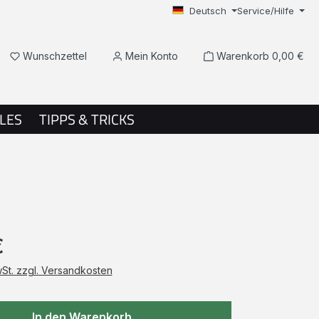
Deutsch
Service/Hilfe
Du hast 0 Produkte auf dem Merkzettel
Wunschzettel
Mein Konto
Warenkorb
0,00 €
LES
TIPPS & TRICKS
€
wSt. zzgl. Versandkosten
In den Warenkorb