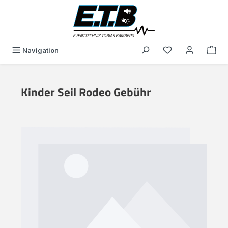
alt springen
Du hast 0 Produk
Navigation
Kinder Seil Rodeo Gebühr
Bildergalerie überspringen