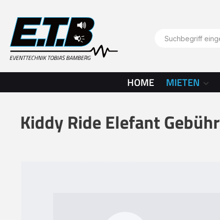
springen
Zur Hauptnavigation springen
HOME
MIETEN
Kiddy Ride Elefant Gebühr
Bildergalerie überspringen