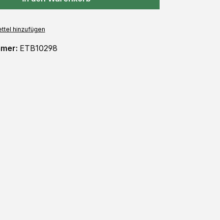
ttel hinzufügen
mmer:
ETB10298