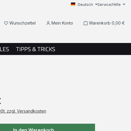
Deutsch
Service/Hilfe
Du hast 0 Produkte auf dem Merkzettel
Wunschzettel
Mein Konto
Warenkorb
0,00 €
LES
TIPPS & TRICKS
€
wSt. zzgl. Versandkosten
In den Warenkorb