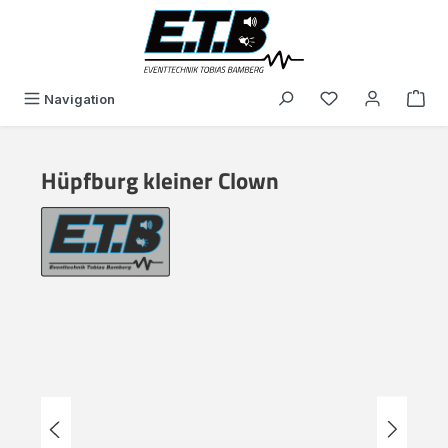
alt springen
Du hast 0 Produk
Navigation
Hüpfburg kleiner Clown
Bildergalerie überspringen