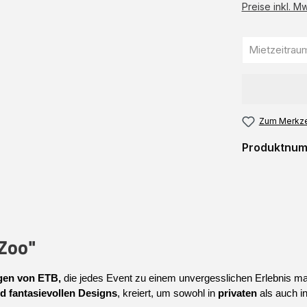
Preise inkl. M
Zum Merkze
Produktnu
 Zoo"
en von 
ETB,
 die jedes Event zu einem unvergesslichen Erlebnis ma
d fantasievollen Designs
, kreiert, um sowohl in 
privaten
 als auch in