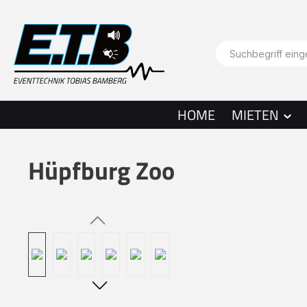
springen
Zur Hauptnavigation springen
HOME
MIETEN
Hüpfburg Zoo
Bildergalerie überspringen