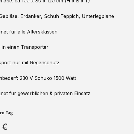
maße: ca 100 x 80 x 120 cm (H x B x T)
 Gebläse, Erdanker, Schuh Teppich, Unterlegplane
net für alle Altersklassen
 in einen Transporter
port nur mit Regenschutz
mbedarf: 230 V Schuko 1500 Watt
net für gewerblichen & privaten Einsatz
ro Tag
 €