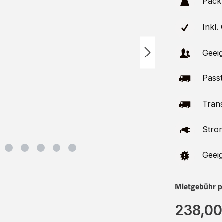
Pack
Inkl.
Geeig
Passt
Trans
Stro
Geeig
Mietgebühr p
238,00