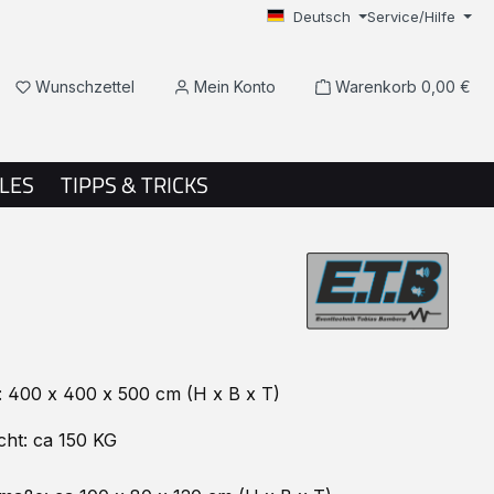
Deutsch
Service/Hilfe
Du hast 0 Produkte auf dem Merkzettel
Wunschzettel
Mein Konto
Warenkorb
0,00 €
LES
TIPPS & TRICKS
 400 x 400 x 500 cm (H x B x T)
cht: ca 150 KG