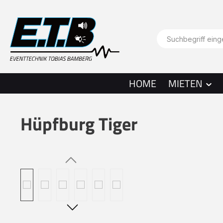
springen
Zur Hauptnavigation springen
HOME
MIETEN
Hüpfburg Tiger
Bildergalerie überspringen