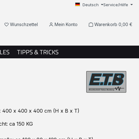
Deutsch
Service/Hilfe
Du hast 0 Produkte auf dem Merkzettel
Wunschzettel
Mein Konto
Warenkorb
0,00 €
LES
TIPPS & TRICKS
 400 x 400 x 400 cm (H x B x T)
cht: ca 150 KG