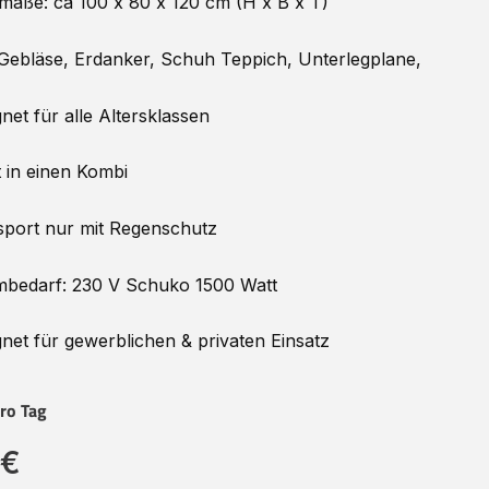
maße: ca 100 x 80 x 120 cm (H x B x T)
 Gebläse, Erdanker, Schuh Teppich, Unterlegplane,
net für alle Altersklassen
 in einen Kombi
port nur mit Regenschutz
mbedarf: 230 V Schuko 1500 Watt
net für gewerblichen & privaten Einsatz
ro Tag
 €