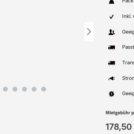
Pack
Inkl.
Geeig
Passt
Trans
Stro
Geeig
Mietgebühr p
178,50