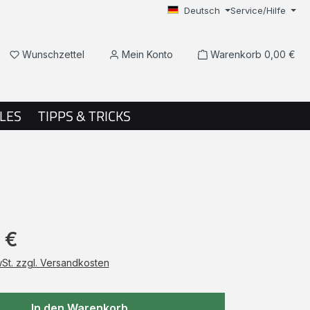
Deutsch
Service/Hilfe
Du hast 0 Produkte auf dem Merkzettel
Wunschzettel
Mein Konto
Warenkorb
0,00 €
LES
TIPPS & TRICKS
 €
wSt. zzgl. Versandkosten
In den Warenkorb