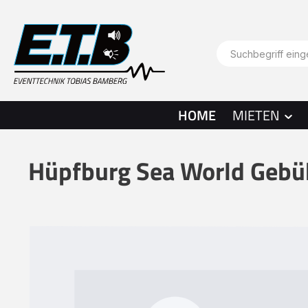
springen
Zur Hauptnavigation springen
HOME
MIETEN
Hüpfburg Sea World Gebü
Bildergalerie überspringen