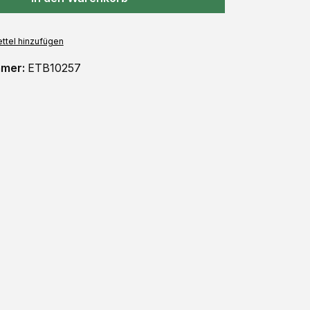
ttel hinzufügen
mmer:
ETB10257