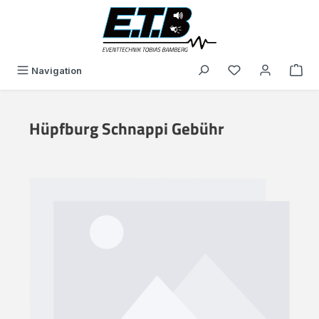
alt springen
Du hast 0 Produk
Navigation
Hüpfburg Schnappi Gebühr
Bildergalerie überspringen