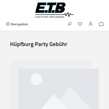
alt springen
Du hast 0 Produk
Navigation
Hüpfburg Party Gebühr
Bildergalerie überspringen