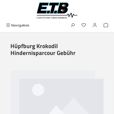
alt springen
Du hast 0 Produk
Navigation
Hüpfburg Krokodil
Hindernisparcour Gebühr
Bildergalerie überspringen