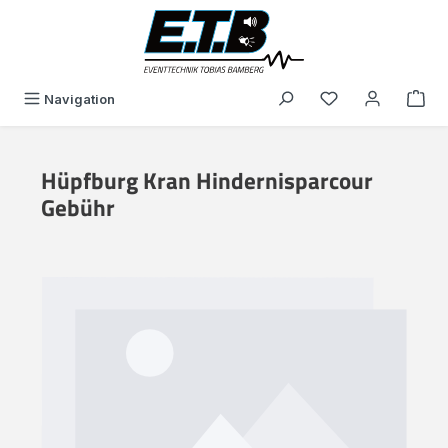
alt springen
Du hast 0 Produk
Navigation
Hüpfburg Kran Hindernisparcour
Gebühr
Bildergalerie überspringen