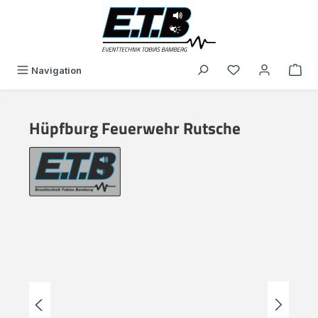
alt springen
Du hast 0 Produk
Navigation
Hüpfburg Feuerwehr Rutsche
Bildergalerie überspringen