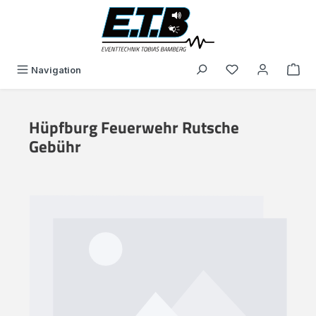
alt springen
Du hast 0 Produk
Navigation
Hüpfburg Feuerwehr Rutsche
Gebühr
Bildergalerie überspringen