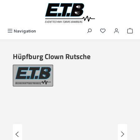
alt springen
Du hast 0 Produk
Navigation
Hüpfburg Clown Rutsche
Bildergalerie überspringen