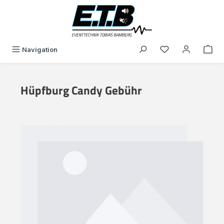
alt springen
Du hast 0 Produk
Navigation
Hüpfburg Candy Gebühr
Bildergalerie überspringen