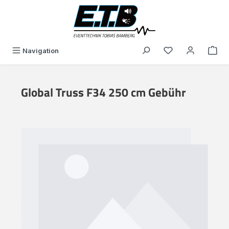
alt springen
Du hast 0 Produk
Navigation
Global Truss F34 250 cm Gebühr
Bildergalerie überspringen