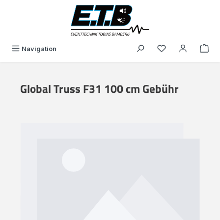
alt springen
Du hast 0 Produk
Navigation
Global Truss F31 100 cm Gebühr
Bildergalerie überspringen