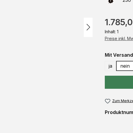
230 V
1.785,
Inhalt:
1
Preise inkl. M
Mit Versand
ja
nein
Zum Merkze
Produktnu