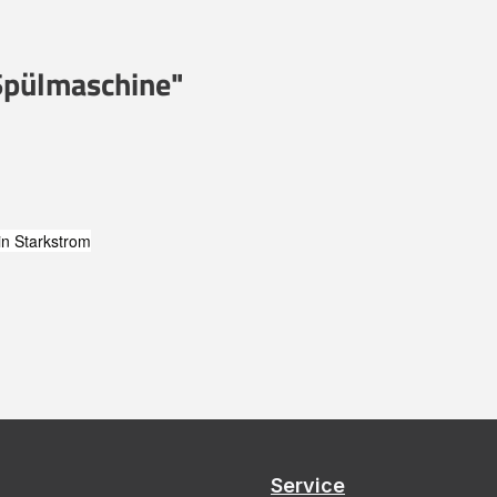
Spülmaschine"
in Starkstrom
Service