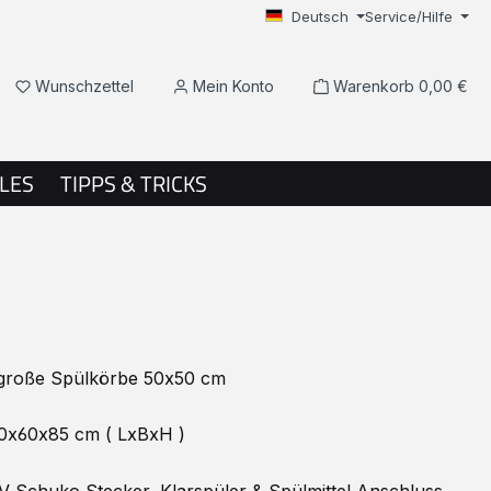
Deutsch
Service/Hilfe
Du hast 0 Produkte auf dem Merkzettel
Wunschzettel
Mein Konto
Warenkorb
0,00 €
LES
TIPPS & TRICKS
roße Spülkörbe 50x50 cm
x60x85 cm ( LxBxH )