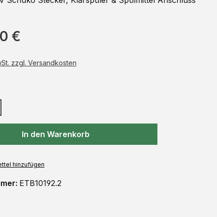
 Schuko Stecker, Klarspüler & Spülmittel Anschluss
00 €
wSt. zzgl. Versandkosten
auswählen
In den Warenkorb
ttel hinzufügen
mmer:
ETB10192.2