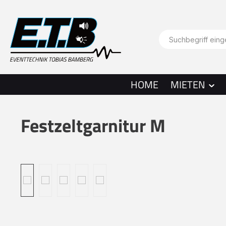
springen
Zur Hauptnavigation springen
HOME
MIETEN
Festzeltgarnitur M
Bildergalerie überspringen