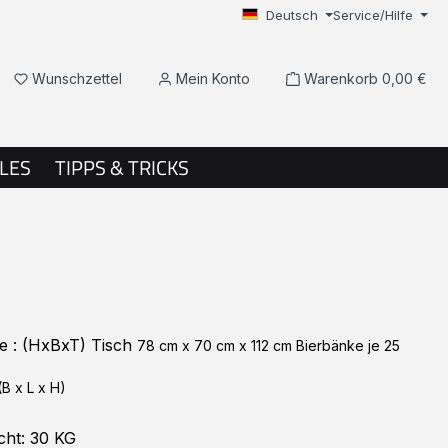
Deutsch
Service/Hilfe
Du hast 0 Produkte auf dem Merkzettel
Wunschzettel
Mein Konto
Warenkorb
0,00 €
LES
TIPPS & TRICKS
e : (HxBxT)
Tisch
78 cm x 70 cm x 112 cm Bierbänke je 25
(B x L x H)
cht: 30 KG