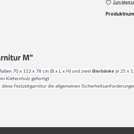
Zum Merkze
Produktnu
rnitur M"
aßen 70 x 112 x 78 cm (B x L x H) und zwei
Bierbänke
je 25 x 
em Kiefernholz gefertigt
t diese Festzeltgarnitur die allgemeinen Sicherheitsanforderung