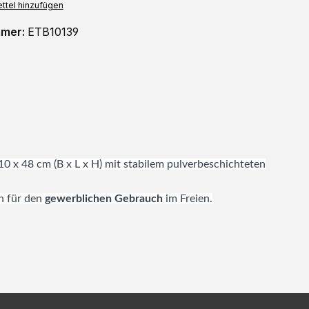
ttel hinzufügen
mmer:
ETB10139
110 x 48 cm (B x L x H) mit stabilem pulverbeschichteten
en für den
gewerblichen Gebrauch
im Freien.