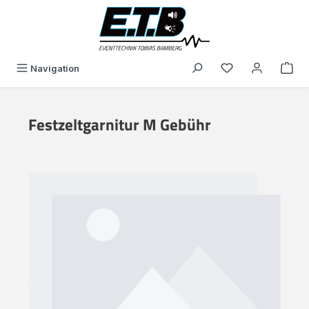
alt springen
Du hast 0 Produk
Navigation
Festzeltgarnitur M Gebühr
Bildergalerie überspringen