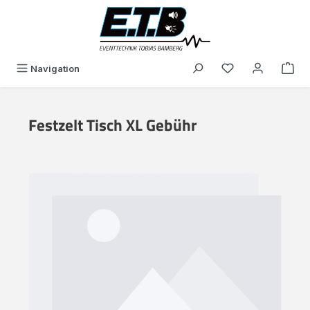
alt springen
Du hast 0 Produk
Navigation
Festzelt Tisch XL Gebühr
Bildergalerie überspringen