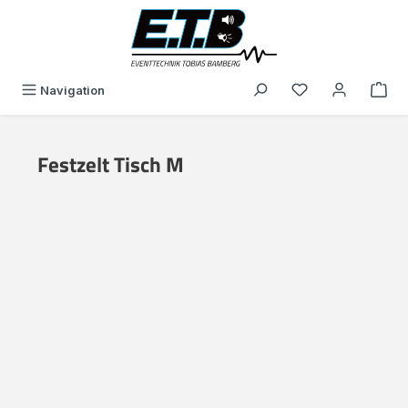
alt springen
Du hast 0 Produk
Navigation
Festzelt Tisch M
Bildergalerie überspringen