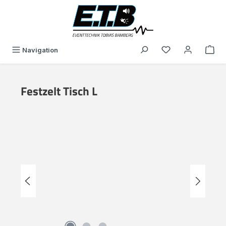
alt springen
Du hast 0 Produk
Navigation
Festzelt Tisch L
Bildergalerie überspringen