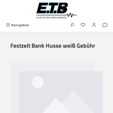
alt springen
Du hast 0 Produk
Navigation
Festzelt Bank Husse weiß Gebühr
Bildergalerie überspringen