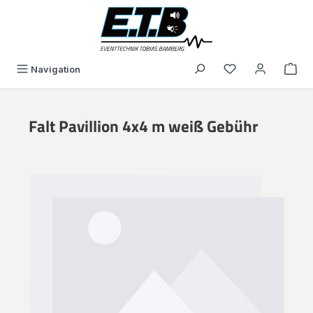
alt springen
Du hast 0 Produk
Navigation
Falt Pavillion 4x4 m weiß Gebühr
Bildergalerie überspringen