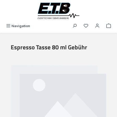
alt springen
Du hast 0 Produk
Navigation
Espresso Tasse 80 ml Gebühr
Bildergalerie überspringen