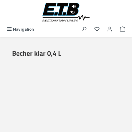
alt springen
Du hast 0 Produk
Navigation
Becher klar 0,4 L
Bildergalerie überspringen