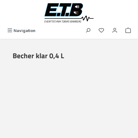
alt springen
Du hast 0 Produk
Navigation
Becher klar 0,4 L
Bildergalerie überspringen