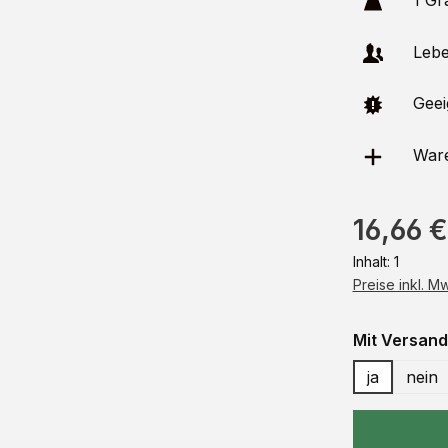
1 Gr
Leben
Geeig
Ware
16,66 €
Inhalt:
1
Preise inkl. M
Mit Versand
ja
nein