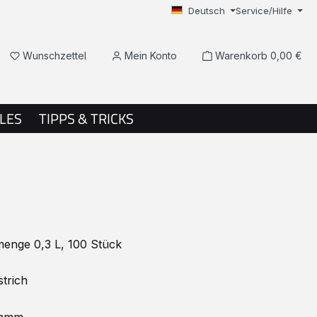
Deutsch
Service/Hilfe
Du hast 0 Produkte auf dem Merkzettel
Wunschzettel
Mein Konto
Warenkorb
0,00 €
LES
TIPPS & TRICKS
enge 0,3 L, 100 Stück
trich