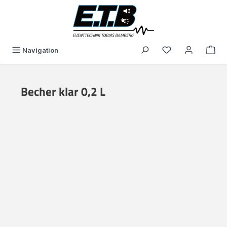
alt springen
Du hast 0 Produk
Navigation
Becher klar 0,2 L
Bildergalerie überspringen