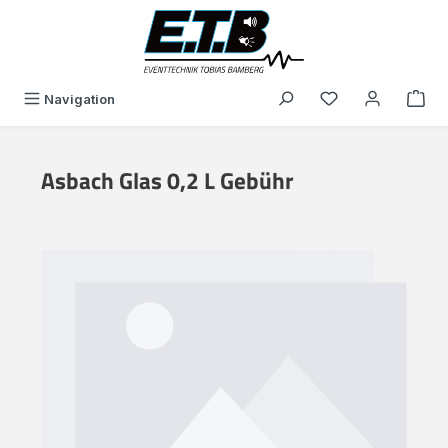
alt springen
Du hast 0 Produk
Navigation
Asbach Glas 0,2 L Gebühr
Bildergalerie überspringen