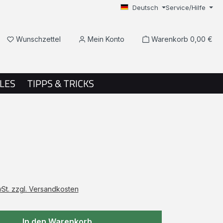
Deutsch
Service/Hilfe
Du hast 0 Produkte auf dem Merkzettel
Wunschzettel
Mein Konto
Warenkorb
0,00 €
LES
TIPPS & TRICKS
wSt. zzgl. Versandkosten
In den Warenkorb