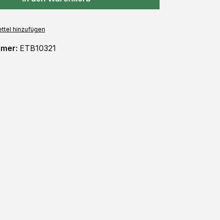
ttel hinzufügen
mmer:
ETB10321